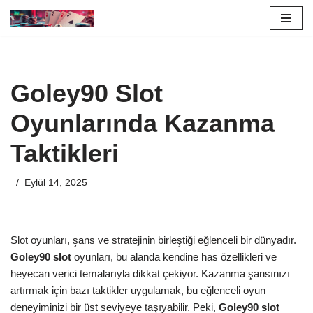
İçeriğe
geç
Goley90 Slot
Oyunlarında Kazanma
Taktikleri
Eylül 14, 2025
Slot oyunları, şans ve stratejinin birleştiği eğlenceli bir dünyadır.
Goley90 slot
oyunları, bu alanda kendine has özellikleri ve
heyecan verici temalarıyla dikkat çekiyor. Kazanma şansınızı
artırmak için bazı taktikler uygulamak, bu eğlenceli oyun
deneyiminizi bir üst seviyeye taşıyabilir. Peki,
Goley90 slot