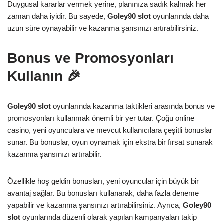
Duygusal kararlar vermek yerine, planınıza sadık kalmak her
zaman daha iyidir. Bu sayede,
Goley90 slot
oyunlarında daha
uzun süre oynayabilir ve kazanma şansınızı artırabilirsiniz.
Bonus ve Promosyonları
Kullanın 🎉
Goley90 slot
oyunlarında kazanma taktikleri arasında bonus ve
promosyonları kullanmak önemli bir yer tutar. Çoğu online
casino, yeni oyunculara ve mevcut kullanıcılara çeşitli bonuslar
sunar. Bu bonuslar, oyun oynamak için ekstra bir fırsat sunarak
kazanma şansınızı artırabilir.
Özellikle hoş geldin bonusları, yeni oyuncular için büyük bir
avantaj sağlar. Bu bonusları kullanarak, daha fazla deneme
yapabilir ve kazanma şansınızı artırabilirsiniz. Ayrıca,
Goley90
slot
oyunlarında düzenli olarak yapılan kampanyaları takip