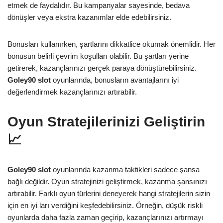
etmek de faydalıdır. Bu kampanyalar sayesinde, bedava
dönüşler veya ekstra kazanımlar elde edebilirsiniz.
Bonusları kullanırken, şartlarını dikkatlice okumak önemlidir. Her
bonusun belirli çevrim koşulları olabilir. Bu şartları yerine
getirerek, kazançlarınızı gerçek paraya dönüştürebilirsiniz.
Goley90 slot
oyunlarında, bonusların avantajlarını iyi
değerlendirmek kazançlarınızı artırabilir.
Oyun Stratejilerinizi Geliştirin
📈
Goley90 slot
oyunlarında kazanma taktikleri sadece şansa
bağlı değildir. Oyun stratejinizi geliştirmek, kazanma şansınızı
artırabilir. Farklı oyun türlerini deneyerek hangi stratejilerin sizin
için en iyi ları verdiğini keşfedebilirsiniz. Örneğin, düşük riskli
oyunlarda daha fazla zaman geçirip, kazançlarınızı artırmayı